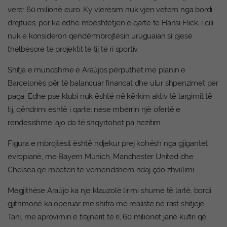
verë: 60 milionë euro. Ky vlerësim nuk vjen vetëm nga bordi
drejtues, por ka edhe mbështetjen e qartë të Hansi Flick, i cili
nuk e konsideron qendërmbrojtësin uruguaian si pjesë
thelbësore të projektit të tij të ri sportiv.
Shitja e mundshme e Araújos përputhet me planin e
Barcelonës për të balancuar financat dhe ulur shpenzimet për
paga. Edhe pse klubi nuk është në kërkim aktiv të largimit të
tij, qëndrimi është i qartë: nëse mbërrin një ofertë e
rëndësishme, ajo do të shqyrtohet pa hezitim.
Figura e mbrojtësit është ndjekur prej kohësh nga gjigantët
evropianë, me Bayern Munich, Manchester United dhe
Chelsea që mbeten të vëmendshëm ndaj çdo zhvillimi.
Megjithëse Araújo ka një klauzolë lirimi shumë të lartë, bordi
gjithmonë ka operuar me shifra më realiste në rast shitjeje.
Tani, me aprovimin e trajnerit të ri, 60 milionët janë kufiri që