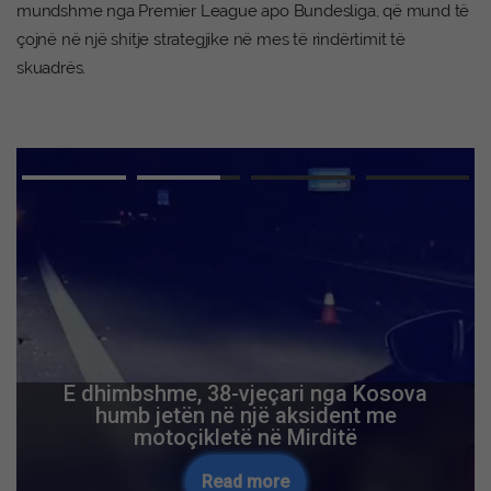
mundshme nga Premier League apo Bundesliga, që mund të
çojnë në një shitje strategjike në mes të rindërtimit të
skuadrës.
E dhimbshme, 38-vjeçari nga Kosova
humb jetën në një aksident me
motoçikletë në Mirditë
Read more