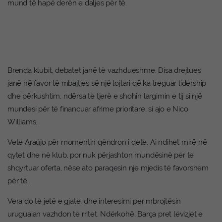
mund të hapë derën e daljes për të.
Brenda klubit, debatet janë të vazhdueshme. Disa drejtues
janë në favor të mbajtjes së një lojtari që ka treguar lidership
dhe përkushtim, ndërsa të tjerë e shohin largimin e tij si një
mundësi për të financuar afrime prioritare, si ajo e Nico
Williams.
Vetë Araújo për momentin qëndron i qetë. Ai ndihet mirë në
qytet dhe në klub, por nuk përjashton mundësinë për të
shqyrtuar oferta, nëse ato paraqesin një mjedis të favorshëm
për të.
Vera do të jetë e gjatë, dhe interesimi për mbrojtësin
uruguaian vazhdon të rritet. Ndërkohë, Barça pret lëvizjet e