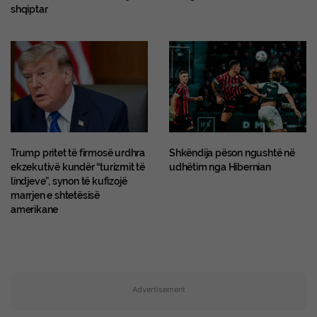
shqiptar
Trump pritet të firmosë urdhra
Shkëndija pëson ngushtë në
ekzekutivë kundër “turizmit të
udhëtim nga Hibernian
lindjeve”, synon të kufizojë
marrjen e shtetësisë
amerikane
Advertisement