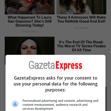
What Happened To Laura
These 9 Actresses Will Make
San Giacomo? She's Still
You Rethink Good And Evil!
Stunning Today!
Brainberries
Brainberries
It's The End Of The Road:
The Worst TV Series Finales
Of All Time
Brainberries
Hidden Sins: 15 Bible
Prohibited Acts We All
Commit!
GazetaExpress asks for your consent to
Brainberries
use your personal data for the following
purposes:
The Most Unexpected
Wedding Dance Moments
Personalised advertising and content, advertising and
Brainberries
content measurement, audience research and
services development