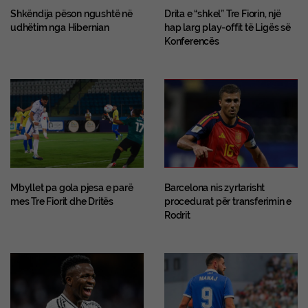
Shkëndija pëson ngushtë në
Drita e “shkel” Tre Fiorin, një
udhëtim nga Hibernian
hap larg play-offit të Ligës së
Konferencës
Mbyllet pa gola pjesa e parë
Barcelona nis zyrtarisht
mes Tre Fiorit dhe Dritës
procedurat për transferimin e
Rodrit