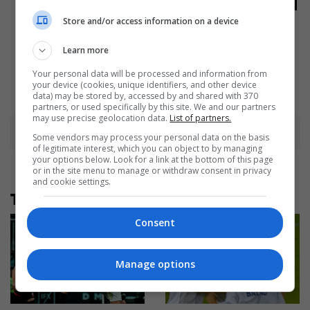
Too Hot For TV? These
Store and/or access information on a device
Scenes Slipped Through
Anyway
Learn more
Brainberries
Your personal data will be processed and information from
your device (cookies, unique identifiers, and other device
data) may be stored by, accessed by and shared with 370
partners, or used specifically by this site. We and our partners
may use precise geolocation data.
List of partners.
Advertisement
Some vendors may process your personal data on the basis
of legitimate interest, which you can object to by managing
your options below. Look for a link at the bottom of this page
or in the site menu to manage or withdraw consent in privacy
and cookie settings.
Të tjera nga rubrika
Consent
Manage options