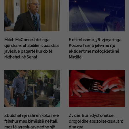
Mitch McConnell del nga
E dhimbshme, 38-vjeçari nga
qendra e rehabilitimit pas disa
Kosova humb jetën në një
javësh, e paqartë kur do të
aksident me motoçikletë në
rikthehet në Senat
Mirditë
Zbulohet një rafineri kokaine e
Zvicër: Burri dyshohet se
fshehur mes bimësisë në Itali,
drogoi dhe abuzoi seksualisht
mes të arrestuarve edhe një
disa gra