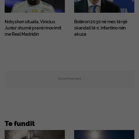
Ndryshon situata, Vinicius
Botërori 2030 në mes të një
Junior shumë pranë rinovimit
skandali të ri, Infantino nën
me Real Madridin
akuza
Advertisement
Te fundit