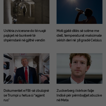
Ushtria zvicerane do të ruajë
Moti gjatë ditës së sotme me
pajisjet në bunkerë të
diell, temperaturat maksimale
shpërndarë në gjithë vendin
sërish deri në 38 gradë Celsius
Dokumentet e FBI-së zbulojnë
Zuckerberg i kërkon falje
se Trumpi u hetua si “agjent
Indisë për përmbajtjet abuzive
rus”
në Meta