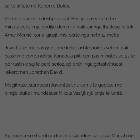
saj të shtatë në Kupën e Botës.
Rastin e parë të ndeshjes e pati Bosnja pas vetëm tre
minutash, kur një goditje dënimi e harkuar nga thellësia ra tek
Amar Memić, por ai gjuajti mbi portë nga rreth 12 metra.
Jovo Lukić më pas goditi me kokë jashtë portës vetëm pak
çaste më vonë, ndërsa Kanadaja priti deri pas minutës së 15-të
për rastin e saj të parë serioz, që erdhi nga golashënuesi
rekordmen Jonathan David.
Megjithatë, sulmuesi i Juventusit nuk arriti të godiste me
bindje, duke i mundësuar Nikola Vasiljit një pritje të lehtë.
Kjo mundësi e humbur i kushtoi skuadrës së Jesse Marsch në