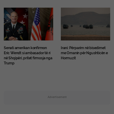
Senati amerikan konfirmon
Irani: Përparim në bisedimet
Eric Wendt si ambasador të ri
me Omanin për Ngushticën e
në Shqipëri, pritet firmosja nga
Hormuzit
Trump
Advertisement