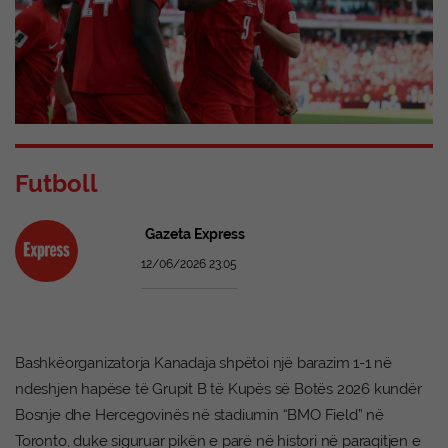
Futboll
Gazeta Express
12/06/2026 23:05
Bashkëorganizatorja Kanadaja shpëtoi një barazim 1-1 në
ndeshjen hapëse të Grupit B të Kupës së Botës 2026 kundër
Bosnje dhe Hercegovinës në stadiumin “BMO Field” në
Toronto, duke siguruar pikën e parë në histori në paraqitjen e