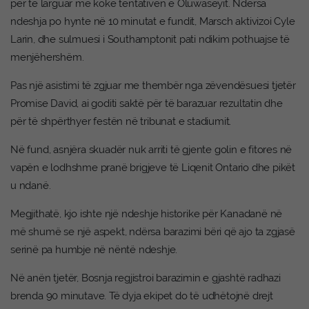
për të larguar me kokë tentativën e Oluwaseyit. Ndërsa
ndeshja po hynte në 10 minutat e fundit, Marsch aktivizoi Cyle
Larin, dhe sulmuesi i Southamptonit pati ndikim pothuajse të
menjëhershëm.
Pas një asistimi të zgjuar me thembër nga zëvendësuesi tjetër
Promise David, ai goditi saktë për të barazuar rezultatin dhe
për të shpërthyer festën në tribunat e stadiumit.
Në fund, asnjëra skuadër nuk arriti të gjente golin e fitores në
vapën e lodhshme pranë brigjeve të Liqenit Ontario dhe pikët
u ndanë.
Megjithatë, kjo ishte një ndeshje historike për Kanadanë në
më shumë se një aspekt, ndërsa barazimi bëri që ajo ta zgjasë
serinë pa humbje në nëntë ndeshje.
Në anën tjetër, Bosnja regjistroi barazimin e gjashtë radhazi
brenda 90 minutave. Të dyja ekipet do të udhëtojnë drejt