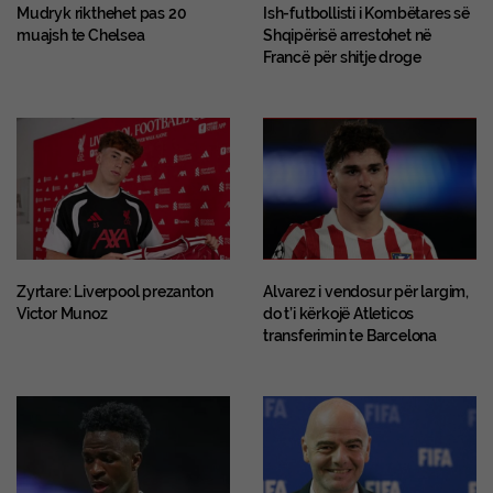
Mudryk rikthehet pas 20
Ish-futbollisti i Kombëtares së
muajsh te Chelsea
Shqipërisë arrestohet në
Francë për shitje droge
Zyrtare: Liverpool prezanton
Alvarez i vendosur për largim,
Victor Munoz
do t’i kërkojë Atleticos
transferimin te Barcelona