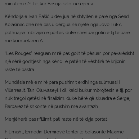
minutën e 21-të, kur Bosnja kaloi në epërsi.
Këndorja e Ivan Bašić u devijua në shtyllën e parë nga Sead
Kolašinac dhe më pas u dërgua në rrjetë nga Jovo Lukić
pothuajse mbi vijën e portës, duke shënuar golin e tij të parë
me kombëtaren A.
“Les Rouges” reaguan mirë pas golit të pësuar, por pavarësisht
një sërë goditjesh nga këndi, e patën të vështirë të krijonin
raste të pastra.
Mundësia më e mirë para pushimit erdhi nga sulmuesi i
Villarrealit, Tani Oluwaseyi, i cili kaloi bukur mbrojtësin e tij, por
nuk tregoi qetësi në finalizim, duke bërë që skuadra e Sergej
Barbarez të shkonte në pushim me avantazh.
Menjëherë pas rifillimit pati raste në të dyja portat.
Fillimisht, Ermedin Demirović tentoi të befasonte Maxime