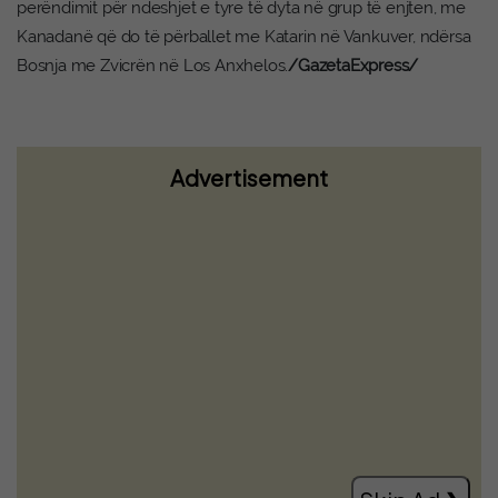
perëndimit për ndeshjet e tyre të dyta në grup të enjten, me
Kanadanë që do të përballet me Katarin në Vankuver, ndërsa
Bosnja me Zvicrën në Los Anxhelos.
/GazetaExpress/
Advertisement
Zuckerberg i kërkon falje Indisë për
përmbajtjet abuzive në Meta
Read more