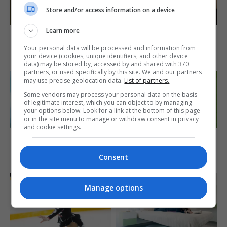
Store and/or access information on a device
Learn more
How Did They Get Gina
Tarantino’s Latest Effort Will
Carano To Take It All Back?
Probably Be His Best To
Date
Your personal data will be processed and information from
Brainberries
your device (cookies, unique identifiers, and other device
Brainberries
data) may be stored by, accessed by and shared with 370
partners, or used specifically by this site. We and our partners
may use precise geolocation data.
List of partners.
Some vendors may process your personal data on the basis
of legitimate interest, which you can object to by managing
your options below. Look for a link at the bottom of this page
or in the site menu to manage or withdraw consent in privacy
and cookie settings.
A Rihanna Museum Is
Think You Know FIFA 2026?
Probably Opening Soon
These Facts May Surprise
You
Consent
Brainberries
Brainberries
Manage options