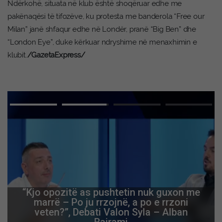
Ndërkohë, situata në klub është shoqëruar edhe me
pakënaqësi të tifozëve, ku protesta me banderola “Free our
Milan” janë shfaqur edhe në Londër, pranë “Big Ben” dhe
“London Eye”, duke kërkuar ndryshime në menaxhimin e
klubit.
/GazetaExpress/
Advertisement
Kush është sot ushtruese e detyrës së
presidentes dhe mbi çfarë baze? Si
përgjigjen deputetët e VV-së në