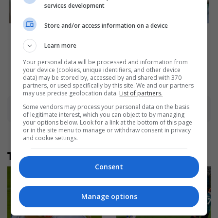
services development
Store and/or access information on a device
She Spent A Fortune To
It Might Be Quentin
Look Like A Modern-Day
Tarantino's Last Movie
Barbie
Learn more
Brainberries
Brainberries
Your personal data will be processed and information from
your device (cookies, unique identifiers, and other device
data) may be stored by, accessed by and shared with 370
partners, or used specifically by this site. We and our partners
may use precise geolocation data.
List of partners.
Advertisement
Some vendors may process your personal data on the basis
of legitimate interest, which you can object to by managing
your options below. Look for a link at the bottom of this page
or in the site menu to manage or withdraw consent in privacy
and cookie settings.
Të tjera nga rubrika
Consent
Manage options