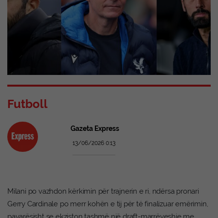
Futboll
Gazeta Express
13/06/2026 0:13
Milani po vazhdon kërkimin për trajnerin e ri, ndërsa pronari
Gerry Cardinale po merr kohën e tij për të finalizuar emërimin,
pavarësisht se ekziston tashmë një draft-marrëveshje me