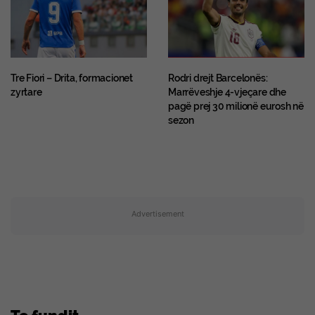
Tre Fiori – Drita, formacionet
Rodri drejt Barcelonës:
zyrtare
Marrëveshje 4-vjeçare dhe
pagë prej 30 milionë eurosh në
sezon
Advertisement
Te fundit