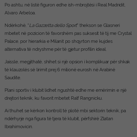
Po ashtu, në listë figuron edhe ish-mbrojtësi i Real Madridit,
Alvaro Arbeloa.
Ndërkohë, “
La Gazzetta dello Sport
” thekson se Glasneri
mbetet në pozicion të favorshëm pas suksesit të tij me Crystal
Palace, por hierarkia e Milanit po shqyrton me kujdes
alternativa të ndryshme për të gjetur profilin ideal.
Jaissle, megjithatë, shihet si një opsion i komplikuar për shkak
të klauzolës së lirimit prej 6 milionë eurosh në Arabinë
Saudite.
Plani sportiv i klubit lidhet ngushtë edhe me emërimin e një
drejtori teknik, ku favorit mbetet Ralf Rangnicku.
Ai thuhet se kërkon kontroll të plotë mbi sektorin teknik, pa
ndërhyrje nga figura të tjera të klubit, përfshirë Zlatan
Ibrahimovicin.