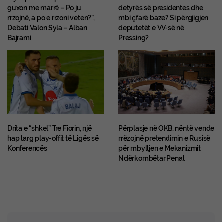
guxon me marrë – Po ju
detyrës së presidentes dhe
rrzojnë, a po e rrzoni veten?”,
mbi çfarë baze? Si përgjigjen
Debati Valon Syla – Alban
deputetët e VV-së në
Bajrami
Pressing?
Drita e “shkel” Tre Fiorin, një
Përplasje në OKB, nëntë vende
hap larg play-offit të Ligës së
rrëzojnë pretendimin e Rusisë
Konferencës
për mbylljen e Mekanizmit
Ndërkombëtar Penal
Advertisement