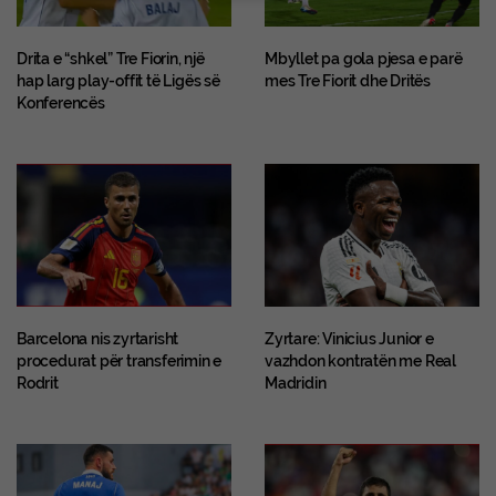
Drita e “shkel” Tre Fiorin, një
Mbyllet pa gola pjesa e parë
hap larg play-offit të Ligës së
mes Tre Fiorit dhe Dritës
Konferencës
Barcelona nis zyrtarisht
Zyrtare: Vinicius Junior e
procedurat për transferimin e
vazhdon kontratën me Real
Rodrit
Madridin