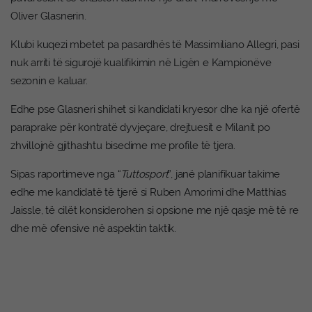
Oliver Glasnerin.
Klubi kuqezi mbetet pa pasardhës të Massimiliano Allegri, pasi
nuk arriti të sigurojë kualifikimin në Ligën e Kampionëve
sezonin e kaluar.
Edhe pse Glasneri shihet si kandidati kryesor dhe ka një ofertë
paraprake për kontratë dyvjeçare, drejtuesit e Milanit po
zhvillojnë gjithashtu bisedime me profile të tjera.
Sipas raportimeve nga “
Tuttosport
”, janë planifikuar takime
edhe me kandidatë të tjerë si Ruben Amorimi dhe Matthias
Jaissle, të cilët konsiderohen si opsione me një qasje më të re
dhe më ofensive në aspektin taktik.