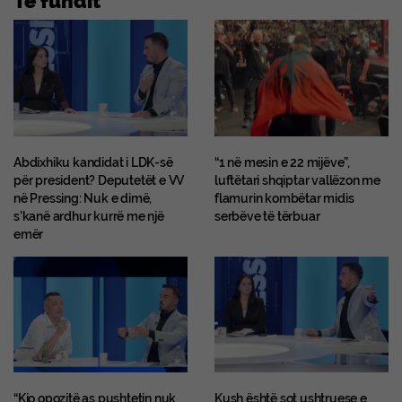
Abdixhiku kandidat i LDK-së
“1 në mesin e 22 mijëve”,
për president? Deputetët e VV
luftëtari shqiptar vallëzon me
në Pressing: Nuk e dimë,
flamurin kombëtar midis
s’kanë ardhur kurrë me një
serbëve të tërbuar
emër
“Kjo opozitë as pushtetin nuk
Kush është sot ushtruese e