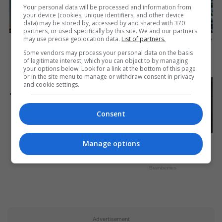
Your personal data will be processed and information from
your device (cookies, unique identifiers, and other device
data) may be stored by, accessed by and shared with 370
partners, or used specifically by this site. We and our partners
may use precise geolocation data.
List of partners.
Once Criticized For Her
What Happened To The Blue
Figure, Now She's Turning
Lagoon Cast? See Them
Some vendors may process your personal data on the basis
Heads
Now
of legitimate interest, which you can object to by managing
your options below. Look for a link at the bottom of this page
Brainberries
Brainberries
or in the site menu to manage or withdraw consent in privacy
and cookie settings.
Remember Them? These
'90s Couples Defined An Era
—See The Complete List
Consent
Brainberries
Unveiling Hypocrisy: 15
Manage options
Taboos The Bible
Condemns!
Brainberries
Advertisement