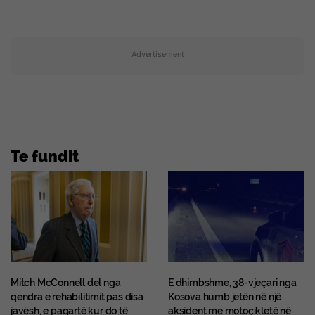
Advertisement
Te fundit
Mitch McConnell del nga
E dhimbshme, 38-vjeçari nga
qendra e rehabilitimit pas disa
Kosova humb jetën në një
javësh, e paqartë kur do të
aksident me motoçikletë në