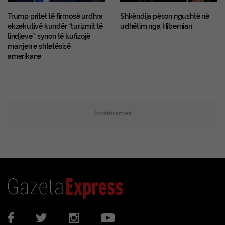
Trump pritet të firmosë urdhra
Shkëndija pëson ngushtë në
ekzekutivë kundër “turizmit të
udhëtim nga Hibernian
lindjeve”, synon të kufizojë
marrjen e shtetësisë
amerikane
Advertisement