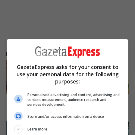
LAJME NGA INTERNETI
GazetaExpress asks for your consent to
use your personal data for the following
purposes:
Personalised advertising and content, advertising and
Culkin Cracks Up The Web
Did You Notice How Natural
content measurement, audience research and
With His Own Version Of
Simba’s Movements Looked
services development
‘Home Alone’
In The Movie?
Brainberries
Brainberries
Store and/or access information on a device
Learn more