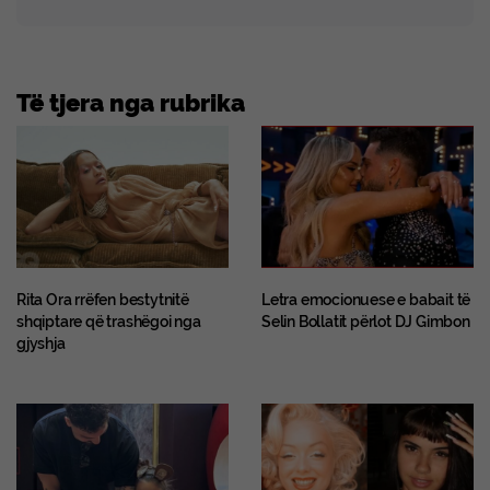
Të tjera nga rubrika
Rita Ora rrëfen bestytnitë
Letra emocionuese e babait të
shqiptare që trashëgoi nga
Selin Bollatit përlot DJ Gimbon
gjyshja