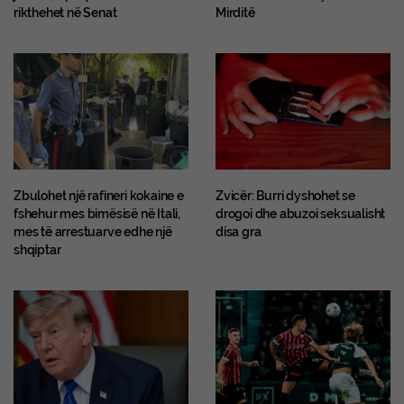
rikthehet në Senat
Mirditë
Zbulohet një rafineri kokaine e
Zvicër: Burri dyshohet se
fshehur mes bimësisë në Itali,
drogoi dhe abuzoi seksualisht
mes të arrestuarve edhe një
disa gra
shqiptar