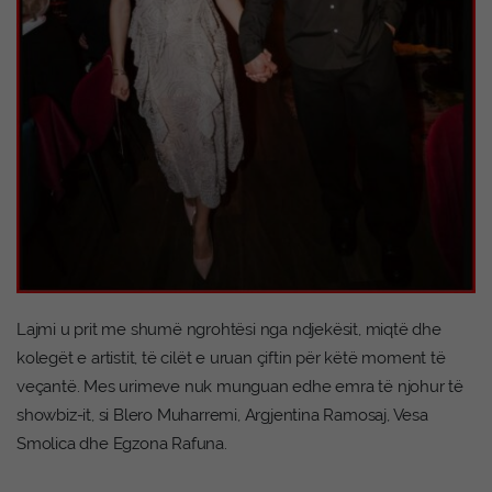
Lajmi u prit me shumë ngrohtësi nga ndjekësit, miqtë dhe
kolegët e artistit, të cilët e uruan çiftin për këtë moment të
veçantë. Mes urimeve nuk munguan edhe emra të njohur të
showbiz-it, si Blero Muharremi, Argjentina Ramosaj, Vesa
Smolica dhe Egzona Rafuna.