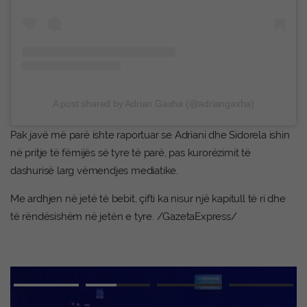
A post shared by Adrian Gaxha (@adriangaxha)
Pak javë më parë ishte raportuar se Adriani dhe Sidorela ishin
në pritje të fëmijës së tyre të parë, pas kurorëzimit të
dashurisë larg vëmendjes mediatike.
Me ardhjen në jetë të bebit, çifti ka nisur një kapitull të ri dhe
të rëndësishëm në jetën e tyre. /GazetaExpress/