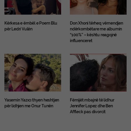
Kërkesa e ëmbël e Poem Blu
Don Xhoni tërheq vëmendjen
për Ledri Vulën
ndërkombëtare me albumin
“100%” – kështu reagojnë
influenceret
Yasemin Yazıcı thyen heshtjen
Fëmijët mbajnë të lidhur
për lidhjen me Onur Tunën
Jennifer Lopez dhe Ben
Affleck pas divorcit