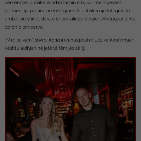
vëmendjes publike, e ndau lajmin e bukur me ndjekësit
përmes një postimi në Instagram. Ai publikoi një fotografi të
ëmbël, ku shihet dora e të porsalindurit duke shtrënguar lehtë
dorën e prindërve.
“Mirë se vjen”, shkroi Adriani krahas postimit, duke konfirmuar
kështu ardhjen në jetë të fëmijës së tij.