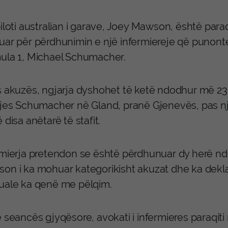
iloti australian i garave, Joey Mawson, është paraq
uar për përdhunimin e një infermiereje që punonte
ula 1, Michael Schumacher.
s akuzës, ngjarja dyshohet të ketë ndodhur më 23
ljes Schumacher në Gland, pranë Gjenevës, pas 
 disa anëtarë të stafit.
rmierja pretendon se është përdhunuar dy herë ndër
on i ka mohuar kategorikisht akuzat dhe ka dekl
uale ka qenë me pëlqim.
ë seancës gjyqësore, avokati i infermieres paraqit