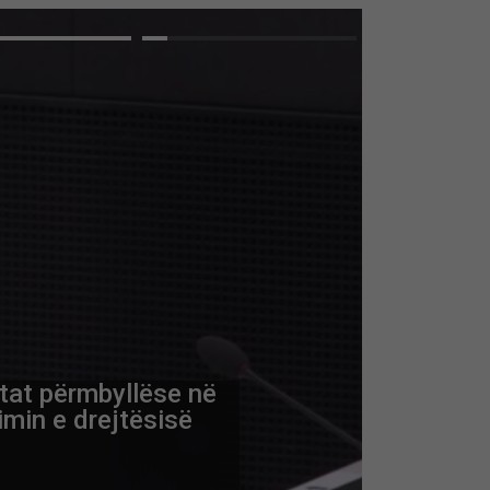
tat përmbyllëse në
imin e drejtësisë