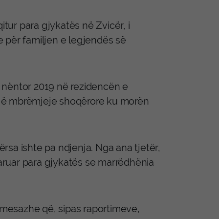
itur para gjykatës në Zvicër, i
 për familjen e legjendës së
 nëntor 2019 në rezidencën e
një mbrëmjeje shoqërore ku morën
sa ishte pa ndjenja. Nga ana tjetër,
aruar para gjykatës se marrëdhënia
i mesazhe që, sipas raportimeve,