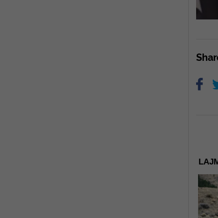
Sha
LAJM