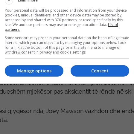
Learn more
rmierja ka deklaruar se u zgjua pa kujtime të qart
Your personal data will be processed and information from your device
(cookies, unique identifiers, and other device data) may be stored by,
htrua ekzaminimeve mjekësore në spital. Dokum
accessed by and shared with 370 partners, or used specifically by this
site. We and our partners may use precise geolocation data.
List of
hashtu praninë e gjakut në çarçafë dhe dëmtime fi
partners.
ave.
Some vendors may process your personal data on the basis of legitimate
interest, which you can object to by managing your options below. Look
for a link at the bottom of this page or in the site menu to manage or
withdraw consent in privacy and cookie settings.
ë anëtar i familjes Schumacher nuk është i përfshi
rtimeve, ata nuk ndodheshin në rezidencë në kohë
Manage options
Consent
ael Schumacher, shtatë herë kampion bote në For
dueshëm mjekësor pas aksidentit të rëndë në ski q
esi gjyqësor ndaj Joey Mawson vazhdon dhe end
ta.