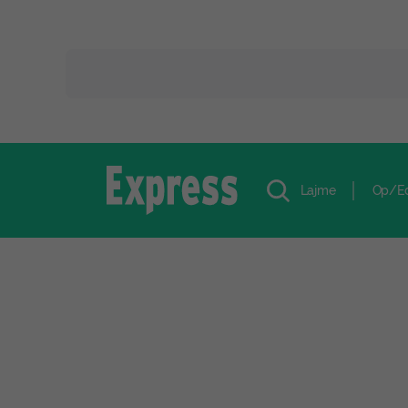
Lajme
Op/E