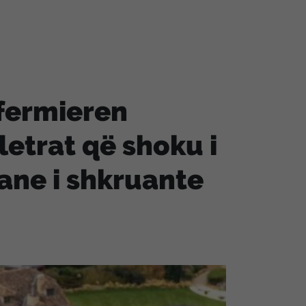
nfermieren
etrat që shoku i
mane i shkruante