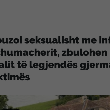
uzoi seksualisht me i
humacherit, zbulohen l
alit të legjendës gjer
ktimës