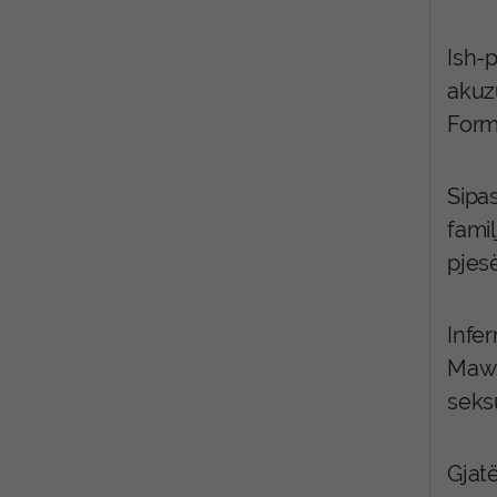
Ish-p
akuz
Form
Sipa
fami
pjesë
Infe
Maws
seks
Gjat