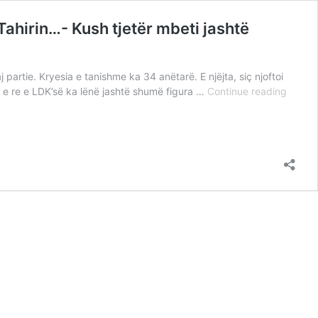
Tahirin…- Kush tjetër mbeti jashtë
 partie. Kryesia e tanishme ka 34 anëtarë. E njëjta, siç njoftoi
Abdixh
 e re e LDK’së ka lënë jashtë shumë figura …
Continue reading
nuk
i
lë
në
kryesi
Imri
Ahmeti
Arben
Gashin
Driton
Selman
Xhafer
Tahiri
Kush
tjetër