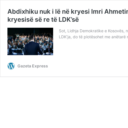
Abdixhiku nuk i lë në kryesi Imri Ahmeti
kryesisë së re të LDK’së
Sot, Lidhja Demokratike e Kosovës, njo
LDK’ja, do të plotësohet me anëtarë 
Gazeta Express