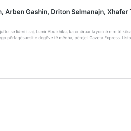
n, Arben Gashin, Driton Selmanajn, Xhafer 
ftoi se lideri i saj, Lumir Abdixhiku, ka emëruar kryesinë e re të kësaj
nga përfaqësuesit e degëve të mëdha, përcjell Gazeta Express. Lista