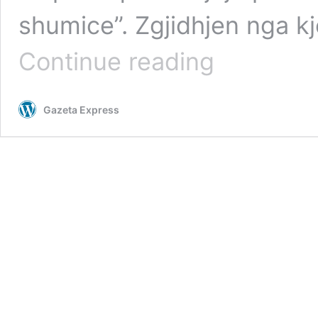
shumice”. Zgjidhjen nga kj
Abdixhiku
Continue reading
del
me
propozim
Gazeta Express
pas
letrës
së
Kurtit,
kërkon
qeveri
të
tranzicionit