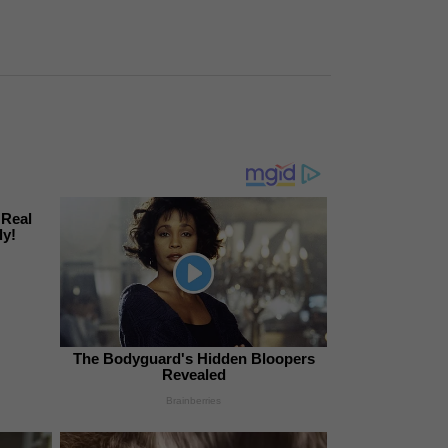
 Real
ly!
The Bodyguard's Hidden Bloopers
Revealed
Brainberries