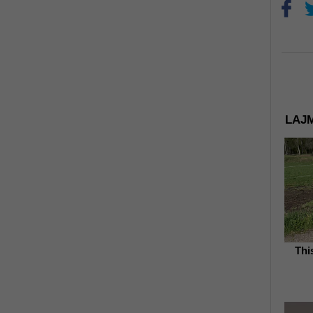
LAJM
Thi