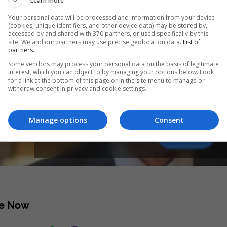
Learn more
Your personal data will be processed and information from your device
(cookies, unique identifiers, and other device data) may be stored by,
accessed by and shared with 370 partners, or used specifically by this
site. We and our partners may use precise geolocation data.
List of
partners.
Some vendors may process your personal data on the basis of legitimate
interest, which you can object to by managing your options below. Look
for a link at the bottom of this page or in the site menu to manage or
withdraw consent in privacy and cookie settings.
“Pse bash Vjosa Osmani?”, Ari
Abdixhiku që nuk bëhet preside
Manage options
Consent
Read more
re Now