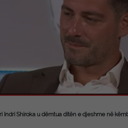
ri Indri Shiroka u dëmtua ditën e djeshme në këmbë