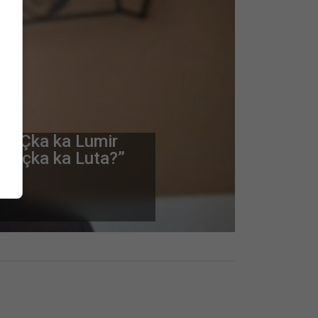
fi: Çka ka Lumir
nt, çka ka Luta?”