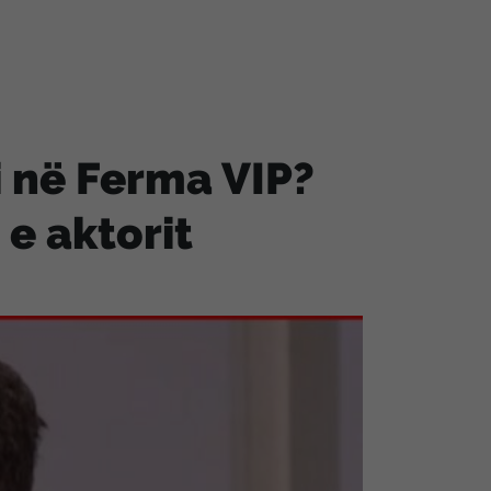
i në Ferma VIP?
e aktorit