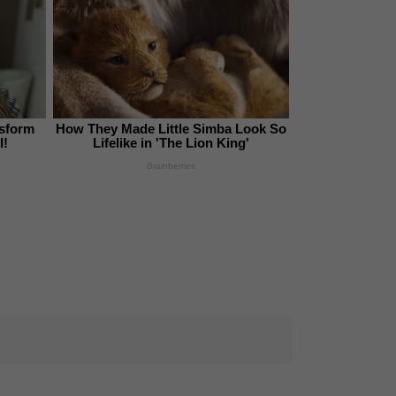
nsform
How They Made Little Simba Look So
l!
Lifelike in 'The Lion King'
Brainberries