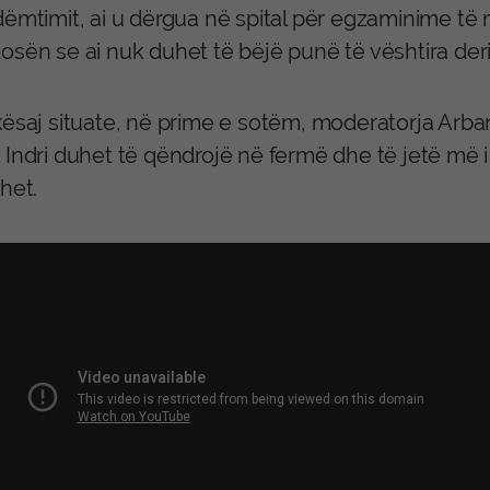
dëmtimit, ai u dërgua në spital për egzaminime të
osën se ai nuk duhet të bëjë punë të vështira deri
kësaj situate, në prime e sotëm, moderatorja Arba
 Indri duhet të qëndrojë në fermë dhe të jetë më i
het.