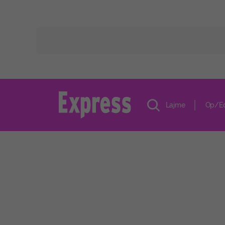
Lajme
Op/E