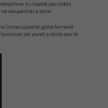
 mëtejshme, ku mjekët pas vizitës
 në rekuperimin e plotë.
na Osmani pyeti të gjithë fermerët
 favorizuar për punët e rënda apo të