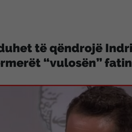
duhet të qëndrojë Indr
rmerët “vulosën” fatin 