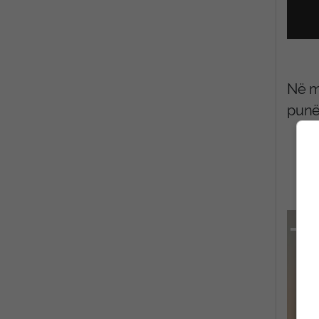
Në m
punët