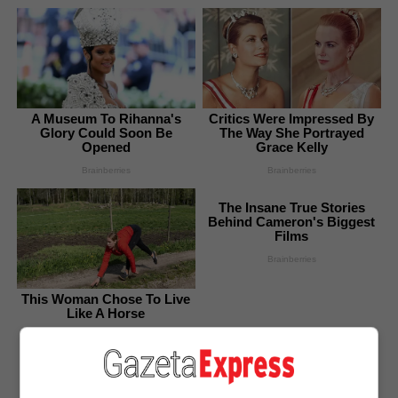
A Museum To Rihanna's
Critics Were Impressed By
Glory Could Soon Be
The Way She Portrayed
Opened
Grace Kelly
Brainberries
Brainberries
The Insane True Stories
Behind Cameron's Biggest
Films
Brainberries
This Woman Chose To Live
Like A Horse
Brainberries