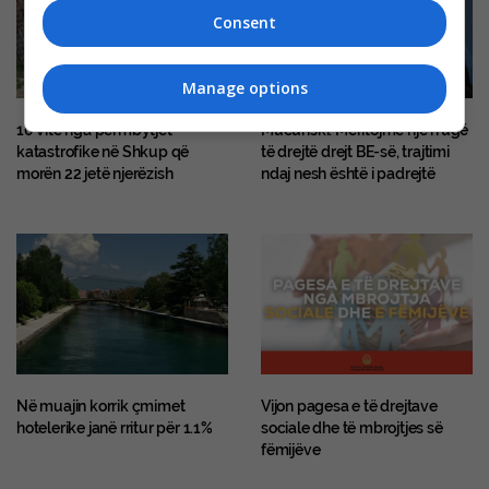
Consent
Manage options
10 vite nga përmbytjet
Mucunski: Meritojmë një rrugë
katastrofike në Shkup që
të drejtë drejt BE-së, trajtimi
morën 22 jetë njerëzish
ndaj nesh është i padrejtë
Në muajin korrik çmimet
Vijon pagesa e të drejtave
hotelerike janë rritur për 1.1%
sociale dhe të mbrojtjes së
fëmijëve