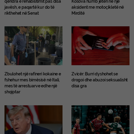
qendra e rehabilitimit pas disa
Kosova humb jetën në një
javësh, e paqartë kur do të
aksident me motoçikletë në
rikthehet në Senat
Mirditë
Zbulohet një rafineri kokaine e
Zvicër: Burri dyshohet se
fshehur mes bimësisë në Itali,
drogoi dhe abuzoi seksualisht
mes të arrestuarve edhe një
disa gra
shqiptar