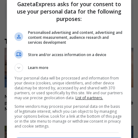
GazetaExpress asks for your consent to
use your personal data for the following
Advertisement
purposes:
Personalised advertising and content, advertising and
content measurement, audience research and
Të tjera nga rubrika
services development
Store and/or access information on a device
Learn more
Your personal data will be processed and information from
your device (cookies, unique identifiers, and other device
data) may be stored by, accessed by and shared with 370
partners, or used specifically by this site. We and our partners
Në shtator pritet të ketë afro
Virusi i Nilit përhapet në Greqi,
may use precise geolocation data.
List of partners.
pesë mijë nxënës më pak në
dhjetëra të shtruar dhe gjashtë
Some vendors may process your personal data on the basis
Maqedoninë e Veriut
viktima
of legitimate interest, which you can object to by managing
your options below. Look for a link at the bottom of this page
or in the site menu to manage or withdraw consent in privacy
and cookie settings.