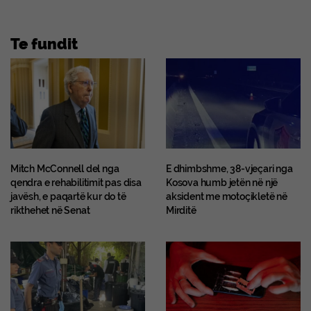
Te fundit
Mitch McConnell del nga
E dhimbshme, 38-vjeçari nga
qendra e rehabilitimit pas disa
Kosova humb jetën në një
javësh, e paqartë kur do të
aksident me motoçikletë në
rikthehet në Senat
Mirditë