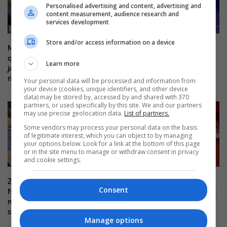
Personalised advertising and content, advertising and
content measurement, audience research and
services development
Store and/or access information on a device
Mitch McConnell del nga
E dhimbshme, 38-vjeçari nga
qendra e rehabilitimit pas disa
Kosova humb jetën në një
Learn more
javësh, e paqartë kur do të
aksident me motoçikletë në
rikthehet në Senat
Mirditë
Your personal data will be processed and information from
your device (cookies, unique identifiers, and other device
data) may be stored by, accessed by and shared with 370
partners, or used specifically by this site. We and our partners
may use precise geolocation data.
List of partners.
Some vendors may process your personal data on the basis
of legitimate interest, which you can object to by managing
your options below. Look for a link at the bottom of this page
or in the site menu to manage or withdraw consent in privacy
and cookie settings.
Zbulohet një rafineri kokaine e
Zvicër: Burri dyshohet se
Consent
fshehur mes bimësisë në Itali,
drogoi dhe abuzoi seksualisht
mes të arrestuarve edhe një
disa gra
shqiptar
Manage options