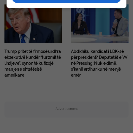
Trump pritet të firmosë urdhra
Abdixhiku kandidat i LDK-së
ekzekutivë kundër “turizmit të
për president? Deputetët e VV
lindjeve”, synon të kufizojë
në Pressing: Nuk e dimë,
marrjen e shtetësisë
s’kanë ardhur kurrë me një
amerikane
emër
Advertisement