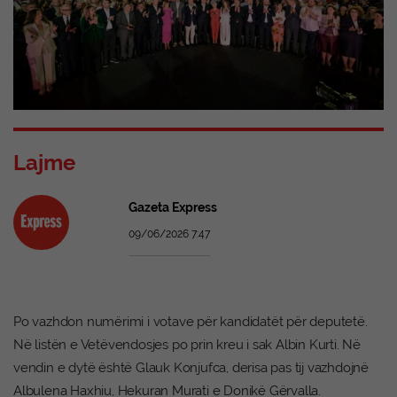
Lajme
Gazeta Express
09/06/2026 7:47
Po vazhdon numërimi i votave për kandidatët për deputetë.
Në listën e Vetëvendosjes po prin kreu i sak Albin Kurti. Në
vendin e dytë është Glauk Konjufca, derisa pas tij vazhdojnë
Albulena Haxhiu, Hekuran Murati e Donikë Gërvalla.