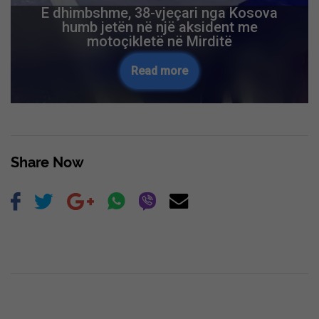
E dhimbshme, 38-vjeçari nga Kosova
humb jetën në një aksident me
motoçikletë në Mirditë
Read more
Share Now