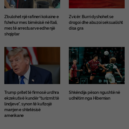
Zbulohet një rafineri kokaine e
Zvicër: Burri dyshohet se
fshehur mes bimësisë në Itali,
drogoi dhe abuzoi seksualisht
mes të arrestuarve edhe një
disa gra
shqiptar
Trump pritet të firmosë urdhra
Shkëndija pëson ngushtë në
ekzekutivë kundër “turizmit të
udhëtim nga Hibernian
lindjeve”, synon të kufizojë
marrjen e shtetësisë
amerikane