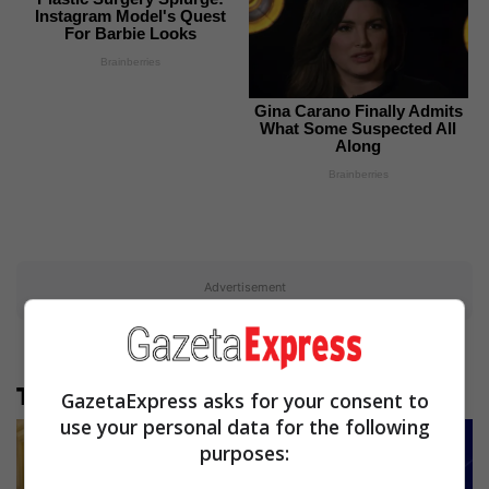
Instagram Model's Quest
For Barbie Looks
Brainberries
Gina Carano Finally Admits
What Some Suspected All
Along
Brainberries
Advertisement
Të tjera nga rubrika
GazetaExpress asks for your consent to
use your personal data for the following
purposes: