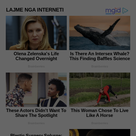
LAJME NGA INTERNETI
Olena Zelenska's Life
Is There An Intersex Whale?
Changed Overnight
This Finding Baffles Science
Brainberries
Brainberries
These Actors Didn't Want To
This Woman Chose To Live
Share The Spotlight
Like A Horse
Brainberries
Brainberries
Plastic Surgery Splurge: